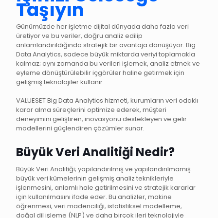
Taşıyın
Günümüzde her işletme dijital dünyada daha fazla veri
üretiyor ve bu veriler, doğru analiz edilip
anlamlandırıldığında stratejik bir avantaja dönüşüyor. Big
Data Analytics, sadece büyük miktarda veriyi toplamakla
kalmaz; aynı zamanda bu verileri işlemek, analiz etmek ve
eyleme dönüştürülebilir içgörüler haline getirmek için
gelişmiş teknolojiler kullanır
VALUESET Big Data Analytics hizmeti, kurumların veri odaklı
karar alma süreçlerini optimize ederek, müşteri
deneyimini geliştiren, inovasyonu destekleyen ve gelir
modellerini güçlendiren çözümler sunar.
Büyük Veri Analitiği Nedir?
Büyük Veri Analitiği; yapılandırılmış ve yapılandırılmamış
büyük veri kümelerinin gelişmiş analiz teknikleriyle
işlenmesini, anlamlı hale getirilmesini ve stratejik kararlar
için kullanılmasını ifade eder. Bu analizler, makine
öğrenmesi, veri madenciliği, istatistiksel modelleme,
doğal dil işleme (NLP) ve daha birçok ileri teknolojiyle