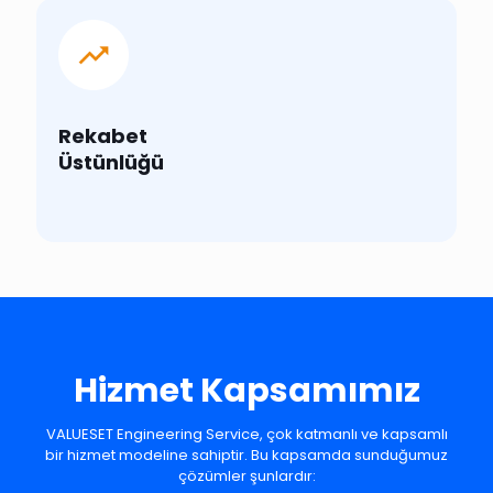
Rekabet
Üstünlüğü
Hizmet Kapsamımız
VALUESET Engineering Service, çok katmanlı ve kapsamlı
bir hizmet modeline sahiptir. Bu kapsamda sunduğumuz
çözümler şunlardır: